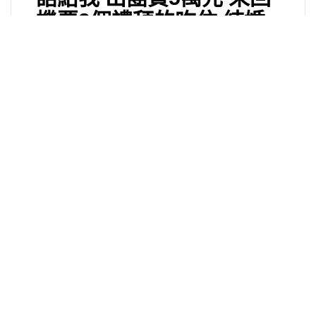
機票2個禮拜的吃住 結婚
費用23萬 共28萬 就可結
婚宴客洞房
趕快來越南和我結婚吧